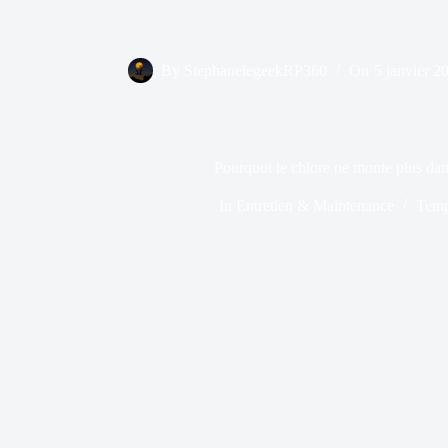
By
StephanelegeekRP360
On
5 janvier 2
Pourquoi le chlore ne monte plus dan
In
Entretien & Maintenance
Temp