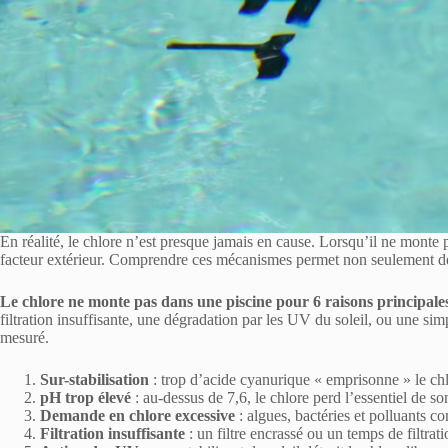
En réalité, le chlore n’est presque jamais en cause. Lorsqu’il ne monte 
facteur extérieur. Comprendre ces mécanismes permet non seulement de c
Le chlore ne monte pas dans une piscine pour 6 raisons principales
filtration insuffisante, une dégradation par les UV du soleil, ou une si
mesuré.
Sur-stabilisation
: trop d’acide cyanurique « emprisonne » le chlo
pH trop élevé
: au-dessus de 7,6, le chlore perd l’essentiel de so
Demande en chlore excessive
: algues, bactéries et polluants co
Filtration insuffisante
: un filtre encrassé ou un temps de filtrati