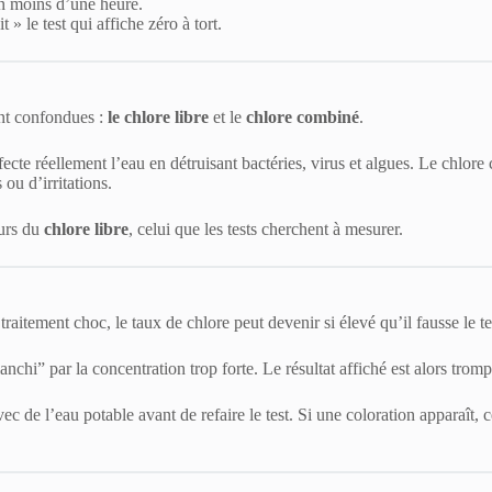
e en moins d’une heure.
 » le test qui affiche zéro à tort.
ent confondues :
le chlore libre
et le
chlore combiné
.
ecte réellement l’eau en détruisant bactéries, virus et algues. Le chlore co
ou d’irritations.
ours du
chlore libre
, celui que les tests cherchent à mesurer.
traitement choc, le taux de chlore peut devenir si élevé qu’il fausse le te
anchi” par la concentration trop forte. Le résultat affiché est alors trompe
ec de l’eau potable avant de refaire le test. Si une coloration apparaît, 