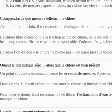
Action des UV
: sans stabilisant, le soleil détruit le chlore libr
Erreur de mesure
: après un choc, un chlore très élevé « blanchit
Comprendre ce que mesure réellement le chlore
Avant d’aller plus loin, il est essentiel de distinguer deux notions souv
Le chlore libre correspond à la fraction active du chlore, celle qui désinf
beaucoup moins efficace et peut être responsable d’odeurs désagréables 
Lorsque l’on dit que « le chlore ne monte pas », on parle presque touj
Quand le test indique zéro… alors que le chlore est bien présent
Un point souvent méconnu concerne les
erreurs de mesure
. Après un 
Dans ce cas, le réactif utilisé pour mesurer le chlore est littéralement “bl
Pour lever le doute, il est recommandé de
diluer l’échantillon d’eau
av
manque de chlore.
Le soleil : un ennemi redoutable du chlore