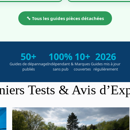
🔧 Tous les guides pièces détachées
50+
100%
10+
2026
Guides de dépannage
Indépendant &
Marques
Guides mis à jour
publiés
sans pub
couvertes
régulièrement
niers Tests & Avis d’Exp