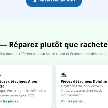
🏆 Tous les comparatifs
— Réparez plutôt que rachete
z les bonnes références pour votre robot et économisez des centai

🐬
èces détachées Aiper
Pièces détachées Dolphin
026
Maytronics Nautilus, Active, S —
filtres, brosses et chenilles de
agull Pro, SE, HJ — les références
remplacement.
icielles mises à jour 2026.
ir les pièces →
Voir les pièces →