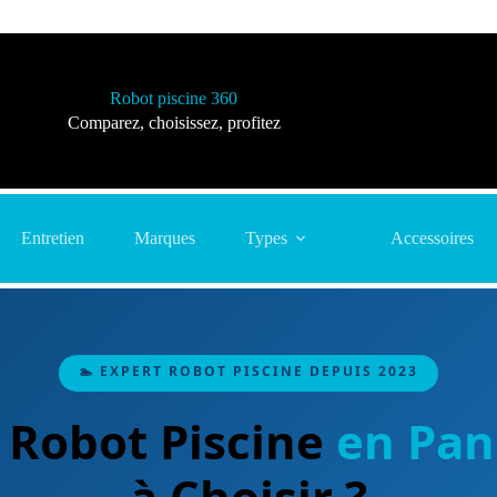
Robot piscine 360
Comparez, choisissez, profitez
Entretien
Marques
Types
Accessoires
🏊 EXPERT ROBOT PISCINE DEPUIS 2023
 Robot Piscine
en Pa
à Choisir ?