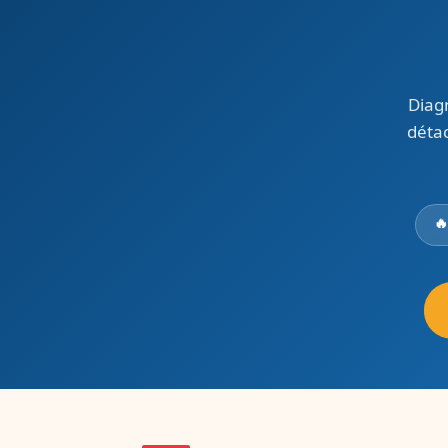
Diag
détac
