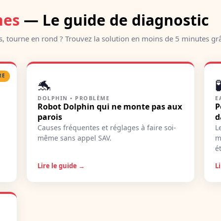
nes
— Le guide de diagnostic
is, tourne en rond ? Trouvez la solution en moins de 5 minutes gr
RE
🐬

DOLPHIN • PROBLÈME
E
Robot Dolphin qui ne monte pas aux
P
parois
d
Causes fréquentes et réglages à faire soi-
L
même sans appel SAV.
m
é
Lire le guide →
L