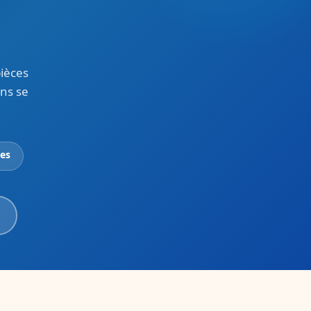
ièces
ans se
ées