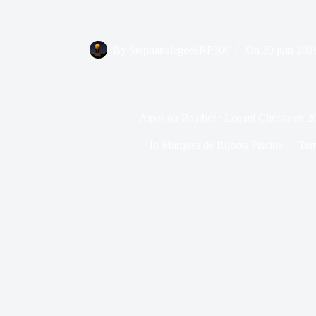
By
StephanelegeekRP360
On
30 juin 202
Aiper ou Beatbot : Lequel Choisir en 2
In
Marques de Robots Piscine
Tem