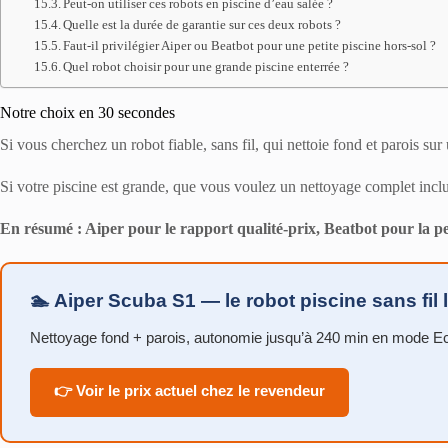
Peut-on utiliser ces robots en piscine d’eau salée ?
Quelle est la durée de garantie sur ces deux robots ?
Faut-il privilégier Aiper ou Beatbot pour une petite piscine hors-sol ?
Quel robot choisir pour une grande piscine enterrée ?
Notre choix en 30 secondes
Si vous cherchez un robot fiable, sans fil, qui nettoie fond et parois sur
Si votre piscine est grande, que vous voulez un nettoyage complet inclua
En résumé : Aiper pour le rapport qualité-prix, Beatbot pour la 
🏊 Aiper Scuba S1 — le robot piscine sans fil l
Nettoyage fond + parois, autonomie jusqu’à 240 min en mode Eco,
👉 Voir le prix actuel chez le revendeur