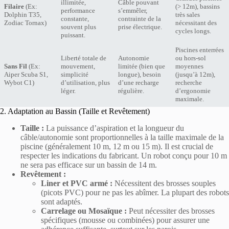
illimitée,
Câble pouvant
Filaire
(Ex:
(> 12m), bassins
performance
s’emmêler,
Dolphin T35,
très sales
constante,
contrainte de la
Zodiac Tornax)
nécessitant des
souvent plus
prise électrique.
cycles longs.
puissant.
Piscines enterrées
Liberté totale de
Autonomie
ou hors-sol
Sans Fil
(Ex:
mouvement,
limitée (bien que
moyennes
Aiper Scuba S1,
simplicité
longue), besoin
(jusqu’à 12m),
Wybot C1)
d’utilisation, plus
d’une recharge
recherche
léger.
régulière.
d’ergonomie
maximale.
2. Adaptation au Bassin (Taille et Revêtement)
Taille :
La puissance d’aspiration et la longueur du
câble/autonomie sont proportionnelles à la taille maximale de la
piscine (généralement 10 m, 12 m ou 15 m). Il est crucial de
respecter les indications du fabricant. Un robot conçu pour 10 m
ne sera pas efficace sur un bassin de 14 m.
Revêtement :
Liner et PVC armé :
Nécessitent des brosses souples
(picots PVC) pour ne pas les abîmer. La plupart des robots
sont adaptés.
Carrelage ou Mosaïque :
Peut nécessiter des brosses
spécifiques (mousse ou combinées) pour assurer une