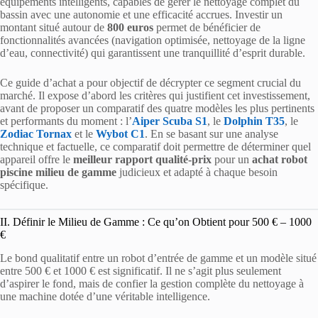
équipements intelligents, capables de gérer le nettoyage complet du
bassin avec une autonomie et une efficacité accrues. Investir un
montant situé autour de
800 euros
permet de bénéficier de
fonctionnalités avancées (navigation optimisée, nettoyage de la ligne
d’eau, connectivité) qui garantissent une tranquillité d’esprit durable.
Ce guide d’achat a pour objectif de décrypter ce segment crucial du
marché. Il expose d’abord les critères qui justifient cet investissement,
avant de proposer un comparatif des quatre modèles les plus pertinents
et performants du moment : l’
Aiper Scuba S1
, le
Dolphin T35
, le
Zodiac Tornax
et le
Wybot C1
. En se basant sur une analyse
technique et factuelle, ce comparatif doit permettre de déterminer quel
appareil offre le
meilleur rapport qualité-prix
pour un
achat robot
piscine milieu de gamme
judicieux et adapté à chaque besoin
spécifique.
II. Définir le Milieu de Gamme : Ce qu’on Obtient pour 500 € – 1000
€
Le bond qualitatif entre un robot d’entrée de gamme et un modèle situé
entre 500 € et 1000 € est significatif. Il ne s’agit plus seulement
d’aspirer le fond, mais de confier la gestion complète du nettoyage à
une machine dotée d’une véritable intelligence.