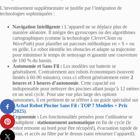
L’investissement supplémentaire se justifie par l’intégration de
technologies sophistiquées :
Navigation Intelligente :
L’appareil ne se déplace plus de
manière aléatoire. Il intègre des gyroscopes ou des algorithmes
cartographiques (comme la technologie
CleverClean
ou
WavePath
) pour planifier un parcours méthodique en « S » ou
en grille. Le robot identifie les obstacles et adapte sa trajectoire
pour minimiser le temps de nettoyage et garantir une couverture
de 100 % du bassin.
Autonomie et Sans Fil :
Les modèles sur batterie se
généralisent. Contrairement aux robots économiques (souvent
limités à 60-90 minutes), ceux-ci offrent généralement entre
2
heures et 3 heures d’autonomie
. Cette capacité est
indispensable pour nettoyer des piscines allant jusqu’à 12 mètres
en un seul cycle. Pour une vue plus large des options
autonomes, il est pertinent de se référer à un guide spécialisé sur
l’
Achat Robot Piscine Sans Fil : TOP 7 Modèles + Prix
(2025)
.
Ergonomie :
Les fonctionnalités pensées pour l’utilisateur se
multiplient :
stationnement automatique
en fin de cycle (le
robot remonte au bord pour être récupéré), évacuation rapide de
l’eau, et accès au filtre par le dessus (sans retourner l’appareil).