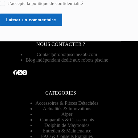
J’accepte la
politique de confidentialité
Laisser un commentaire
NOUS CONTACTER ?
Contact@robotpiscine360.com
Blog indépendant dédié aux robots piscine
CATEGORIES
Accessoires & Pièces Détachées
Actualités & Innovations
Aiper
Comparatifs & Classements
Dolphin de Maytronics
Entretien & Maintenance
FAQ & Conseils Pratiques