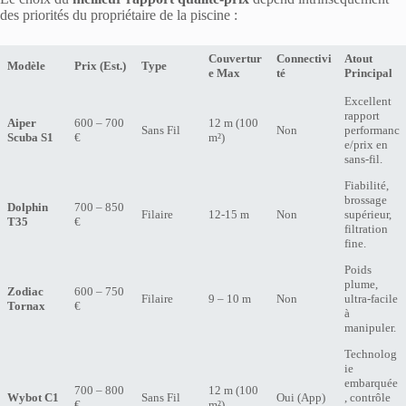
des priorités du propriétaire de la piscine :
Couvertur
Connectivi
Atout
Modèle
Prix (Est.)
Type
e Max
té
Principal
Excellent
rapport
Aiper
600 – 700
12 m (100
Sans Fil
Non
performanc
Scuba S1
€
m²)
e/prix en
sans-fil.
Fiabilité,
brossage
Dolphin
700 – 850
Filaire
12-15 m
Non
supérieur,
T35
€
filtration
fine.
Poids
plume,
Zodiac
600 – 750
Filaire
9 – 10 m
Non
ultra-facile
Tornax
€
à
manipuler.
Technolog
ie
embarquée
700 – 800
12 m (100
Wybot C1
Sans Fil
Oui (App)
, contrôle
€
m²)