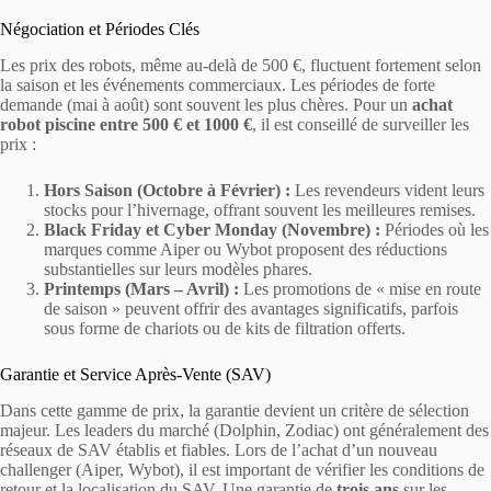
Négociation et Périodes Clés
Les prix des robots, même au-delà de 500 €, fluctuent fortement selon
la saison et les événements commerciaux. Les périodes de forte
demande (mai à août) sont souvent les plus chères. Pour un
achat
robot piscine entre 500 € et 1000 €
, il est conseillé de surveiller les
prix :
Hors Saison (Octobre à Février) :
Les revendeurs vident leurs
stocks pour l’hivernage, offrant souvent les meilleures remises.
Black Friday et Cyber Monday (Novembre) :
Périodes où les
marques comme Aiper ou Wybot proposent des réductions
substantielles sur leurs modèles phares.
Printemps (Mars – Avril) :
Les promotions de « mise en route
de saison » peuvent offrir des avantages significatifs, parfois
sous forme de chariots ou de kits de filtration offerts.
Garantie et Service Après-Vente (SAV)
Dans cette gamme de prix, la garantie devient un critère de sélection
majeur. Les leaders du marché (Dolphin, Zodiac) ont généralement des
réseaux de SAV établis et fiables. Lors de l’achat d’un nouveau
challenger (Aiper, Wybot), il est important de vérifier les conditions de
retour et la localisation du SAV. Une garantie de
trois ans
sur les